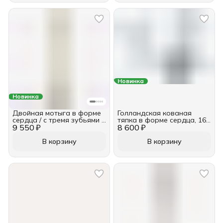
Новинка
Новинка
Двойная мотыга в форме
Голландская кованая
сердца / с тремя зубьями и
тяпка в форме сердца, 16
9 550 ₽
ручкой длиной 50 см
8 600 ₽
см, c ручкой длиной 140 см
DeWit
В корзину
В корзину