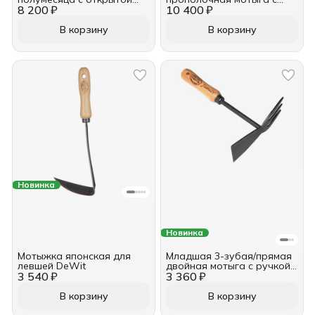
8 200 ₽
ручкой 16 см 1700 мм
10 400 ₽
овальной рукояткой
длиной 900 мм DeWit
В корзину
В корзину
Новинка
Новинка
Мотыжка японская для
Младшая 3-зубая/прямая
левшей DeWit
двойная мотыга с ручкой
3 540 ₽
3 360 ₽
10 см DeWit
В корзину
В корзину