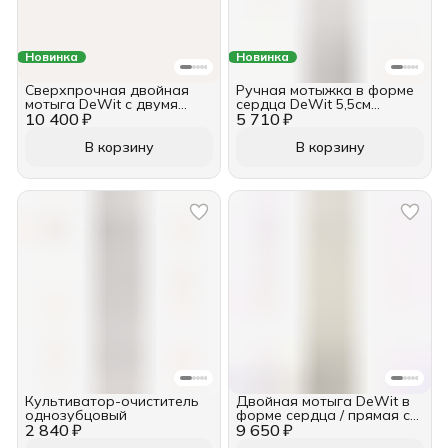
Новинка
Новинка
Сверхпрочная двойная
Ручная мотыжка в форме
мотыга DeWit с двумя
сердца DeWit 5,5см
10 400 ₽
зубьями и овальной
5 710 ₽
рукоятка из ясеня 140мм
ручкой длиной 900 мм
В корзину
В корзину
Культиватор-очиститель
Двойная мотыга DeWit в
однозубцовый
форме сердца / прямая с
2 840 ₽
9 650 ₽
ручкой длиной 50 см