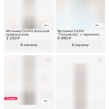
Мотыжка DeWit японская
Мотыжка DeWit
праворучная
"Полумесяц", с черенком
3 250 ₽
6 990 ₽
1400 мм, рабочая часть
металл, черенок дерево
В корзину
В корзину
Акция