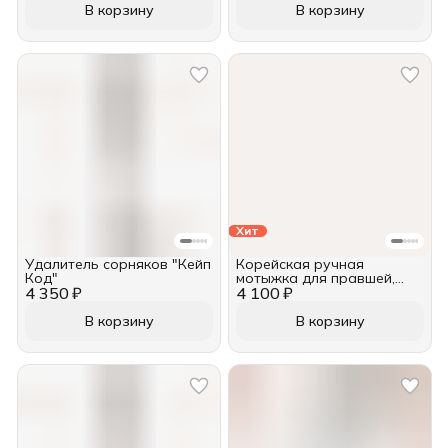
В корзину
В корзину
Хит
Удалитель сорняков "Кейп
Корейская ручная
Код"
мотыжка для правшей,
4 350 ₽
4 100 ₽
DeWit, рукоятка из ясеня
140мм
В корзину
В корзину