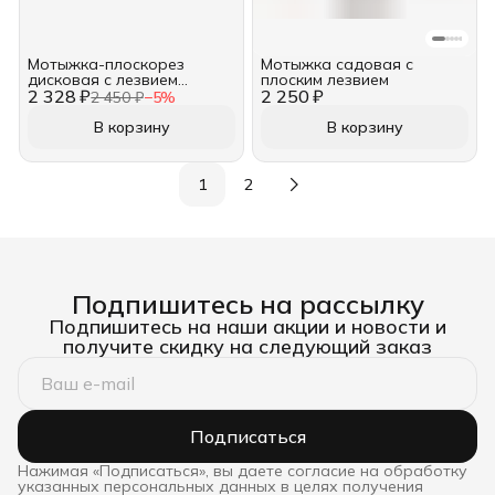
Мотыжка-плоскорез
Мотыжка садовая с
дисковая с лезвием
плоским лезвием
2 328 ₽
круглый нож, короткая
2 250 ₽
2 450 ₽
−
5
%
DeWit 3070
В корзину
В корзину
1
2
Подпишитесь на рассылку
Подпишитесь на наши акции и новости и
получите скидку на следующий заказ
Подписаться
Нажимая «Подписаться», вы даете согласие на обработку
указанных персональных данных в целях получения