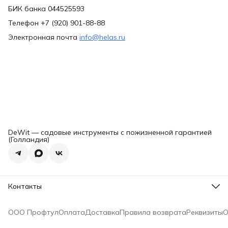
БИК банка 044525593
Телефон +7 (920) 901-88-88
Электронная почта
info@helas.ru
DeWit — садовые инструменты с пожизненной гарантией
(Голландия)
Контакты
Адрес
г. Владимир ул Куйбышева 28Е г.
ООО Профтул
Оплата
Доставка
Правила возврата
Реквизиты
О
Телефон
8 (920) 627-08-08
Эл. почта