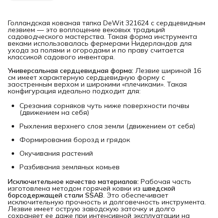
Голландская кованая тяпка DeWit 321624 с сердцевидным
лезвием — это воплощение вековых традиций
садоводческого мастерства. Такая форма инструмента
веками использовалась фермерами Нидерландов для
ухода за полями и огородами и по праву считается
классикой садового инвентаря.
Универсальная сердцевидная форма:
Лезвие шириной 16
см имеет характерную сердцевидную форму с
заостренным верхом и широкими «плечиками». Такая
конфигурация идеально подходит для:
Срезания сорняков чуть ниже поверхности почвы
(движением на себя)
Рыхления верхнего слоя земли (движением от себя)
Формирования борозд и грядок
Окучивания растений
Разбивания земляных комьев
Исключительное качество материалов:
Рабочая часть
изготовлена методом горячей ковки из
шведской 
борсодержащей стали SSAB
. Это обеспечивает
исключительную прочность и долговечность инструмента.
Лезвие имеет острую заводскую заточку и долго
сохраняет ее даже при интенсивной эксплуатации на