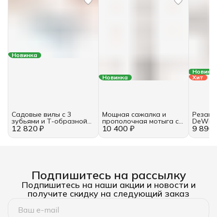
Новинка
Новинк
Новинка
Хит
Садовые вилы с 3
Мощная сажалка и
Резак 
зубьями и Т-образной
прополочная мотыга с
DeWit
12 820 ₽
рукояткой длиной 80 см
10 400 ₽
овальной рукояткой
9 890 
DeWit
длиной 900 мм DeWit
Подпишитесь на рассылку
Подпишитесь на наши акции и новости и
получите скидку на следующий заказ