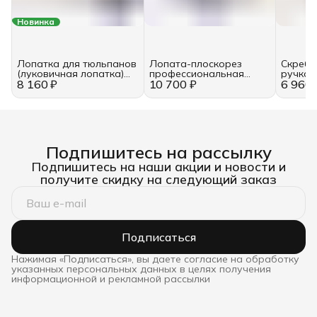
Новинка
Лопатка для тюльпанов
Лопата-плоскорез
Скребо
(луковичная лопатка)
профессиональная
ручкой
8 160 ₽
400 мм.
10 700 ₽
«Гений»
6 960 
DeWit
Подпишитесь на рассылку
Подпишитесь на наши акции и новости и
получите скидку на следующий заказ
Подписаться
Нажимая «Подписаться», вы даете согласие на обработку
указанных персональных данных в целях получения
информационной и рекламной рассылки