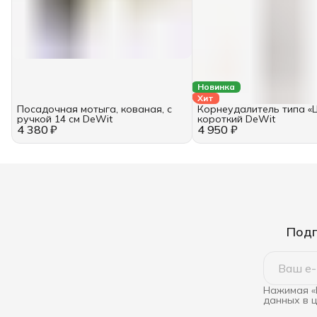
Новинка
Хит
Посадочная мотыга, кованая, с
Корнеудалитель типа «
ручкой 14 см DeWit
короткий DeWit
4 380 ₽
4 950 ₽
Подп
Нажимая «
данных в 