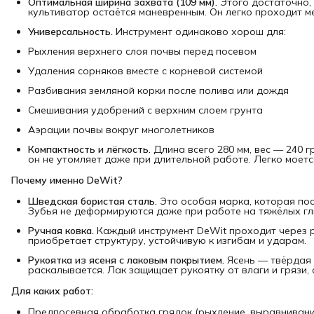
Оптимальная ширина захвата (109 мм).
Этого достаточно,
культиватор остаётся маневренным. Он легко проходит м
Универсальность.
Инструмент одинаково хорош для:
Рыхления верхнего слоя почвы перед посевом
Удаления сорняков вместе с корневой системой
Разбивания земляной корки после полива или дождя
Смешивания удобрений с верхним слоем грунта
Аэрации почвы вокруг многолетников
Компактность и лёгкость.
Длина всего 280 мм, вес — 240 
он не утомляет даже при длительной работе. Легко моетс
Почему именно DeWit?
Шведская бористая сталь.
Это особая марка, которая пос
Зубья не деформируются даже при работе на тяжёлых гл
Ручная ковка.
Каждый инструмент DeWit проходит через ру
приобретает структуру, устойчивую к изгибам и ударам.
Рукоятка из ясеня с лаковым покрытием.
Ясень — твёрдая 
раскалывается. Лак защищает рукоятку от влаги и грязи,
Для каких работ:
Предпосевная обработка грядок (рыхление, выравнивани