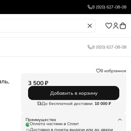
8 (920) 627-08-08
8 (920) 627-08-08
В избранное
ль,
3 500 ₽
Добавить в корзину
До бесплатной доставки:
10 000 ₽
су
ву и
Преимущества
Оплата частями в Сплит
лей?
Доставка в пункты выдачи или до двери