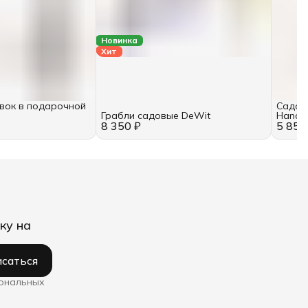
Новинка
Хит
вок в подарочной
Садов
Грабли садовые DeWit
Handsp
8 350 ₽
5 850
140 мм
ку на
саться
сональных