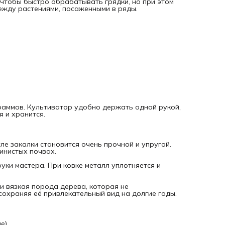
 чтобы быстро обрабатывать грядки, но при этом
почвах.
ежду растениями, посаженными в ряды.
Ручная ковка.
Каждый инструмент DeWit проходит через 
мастера. При ковке металл уплотняется и приобретает
структуру, устойчивую к изгибам и ударам.
Рукоятка из ясеня с лаковым покрытием.
Ясень — твёрдая
вязкая порода дерева, которая не раскалывается. Лак
защищает рукоятку от влаги и грязи, сохраняя её
привлекательный вид на долгие годы.
Для каких работ:
Предпосевная обработка грядок (рыхление, выравнивани
граммов. Культиватор удобно держать одной рукой,
Прополка овощных культур (морковь, свёкла, лук, зелень)
я и хранится.
Уход за цветниками и клумбами
Рыхление почвы в теплицах и парниках
ле закалки становится очень прочной и упругой.
инистых почвах.
Удаление сорняков между рядами картофеля и других
культур
ки мастера. При ковке металл уплотняется и
и вязкая порода дерева, которая не
 сохраняя её привлекательный вид на долгие годы.
е)