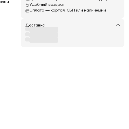
ными
Удобный возврат
Оплата — картой, СБП или наличными
Доставка
атор
ями,
е
сле