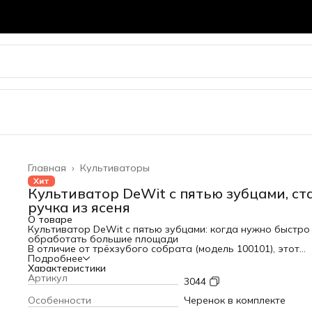
Главная
›
Культиваторы
Хит
Культиватор DeWit с пятью зубцами, ста
ручка из ясеня
О товаре
Культиватор DeWit с пятью зубцами: когда нужно быстро
обработать большие площади
В отличие от трёхзубого собрата (модель 100101), этот
культиватор создан для более масштабной работы. Пять
Подробнее
мощных крюкообразных зубьев захватывают сразу поло
Характеристики
шириной более 10 см, что позволяет быстрее рыхлить поч
Артикул
3044
очищать грядки от сорняков.
Почему этот культиватор эффективнее обычных рыхлите
Особенности
Черенок в комплекте
Пять кованых зубьев.
Каждый зуб выкован вручную из