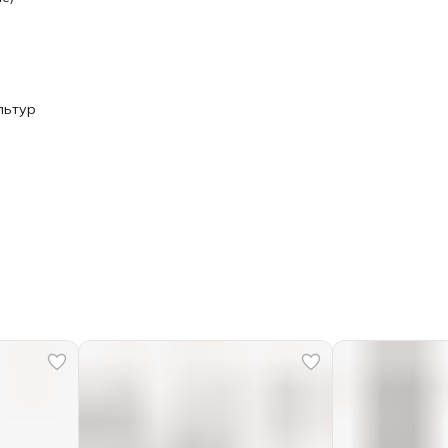
льтур