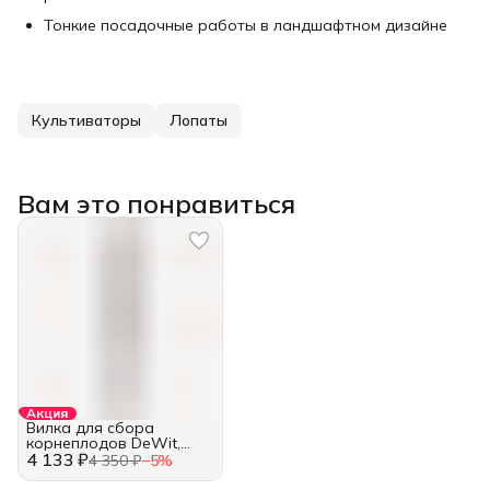
Тонкие посадочные работы в ландшафтном дизайне
Культиваторы
Лопаты
Вам это понравиться
Акция
Вилка для сбора
корнеплодов DeWit,
4 133 ₽
Нидерланды
4 350 ₽
−
5
%