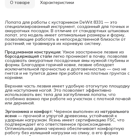
О товаре
Характеристики
Лопата для работы с кустарником DeWit 8331 — это
специализированный инструмент, созданный для точных и
аккуратных посадок. В отличие от стандартных штыковых
лопат, эта модель имеет оптимальные размеры и форму,
позволяющие работать в непосредственной близости от
растений, не травмируя их корневую систему.
Продуманная конструкция:
Узкое заостренное лезвие из
борсодержащей стали
легко проникает в почву, позволяя
создавать аккуратные посадочные ямы нужной глубины и
формы. Благодаря горячей ковке, лезвие обладает
исключительной прочностью и долговечностью — оно не
гнется и не тупится даже при работе на плотных грунтах с
корнями.
Верхняя часть лезвия имеет удобную отогнутую площадку
для наступания ногой. Это позволяет эффективно
использовать вес тела для заглубления лопаты, что
особенно важно при работе на участках с плотной почвой
или дерниной.
Эргономика и комфорт:
Черенок выполнен из
натурального 
ясеня
— прочной и упругой древесины, устойчивой к
ударным нагрузкам. Ясень имеет сертификацию FSC, что
подтверждает его ответственное происхождение.
Оптимальная длина черенка обеспечивает комфортную
работу без излишней нагрузки на спину, а его форма