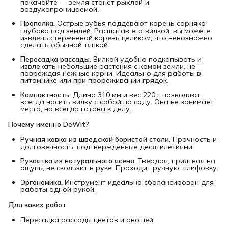
покачайте — земля станет рыхлой и
воздухопроницаемой.
Прополка.
Острые зубья поддевают корень сорняка
глубоко под землей. Расшатав его вилкой, вы можете
извлечь стержневой корень целиком, что невозможно
сделать обычной тяпкой.
Пересадка рассады.
Вилкой удобно подкапывать и
извлекать небольшие растения с комом земли, не
повреждая нежные корни. Идеально для работы в
питомнике или при прореживании грядок.
Компактность.
Длина 310 мм и вес 220 г позволяют
всегда носить вилку с собой по саду. Она не занимает
места, но всегда готова к делу.
Почему именно DeWit?
Ручная ковка из шведской бористой стали.
Прочность и
долговечность, подтвержденные десятилетиями.
Рукоятка из натурального ясеня.
Твердая, приятная на
ощупь, не скользит в руке. Проходит ручную шлифовку.
Эргономика.
Инструмент идеально сбалансирован для
работы одной рукой.
Для каких работ:
Пересадка рассады цветов и овощей