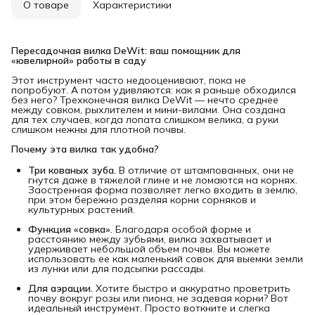
О товаре
Характеристики
Пересадочная вилка DeWit: ваш помощник для 
«ювелирной» работы в саду
Этот инструмент часто недооценивают, пока не
попробуют. А потом удивляются: как я раньше обходился
без него? Трехконечная вилка DeWit — нечто среднее
между совком, рыхлителем и мини-вилами. Она создана
для тех случаев, когда лопата слишком велика, а руки
слишком нежны для плотной почвы.
Почему эта вилка так удобна?
Три кованых зуба.
В отличие от штампованных, они не
гнутся даже в тяжелой глине и не ломаются на корнях.
Заостренная форма позволяет легко входить в землю,
при этом бережно разделяя корни сорняков и
культурных растений.
Функция «совка».
Благодаря особой форме и
расстоянию между зубьями, вилка захватывает и
удерживает небольшой объем почвы. Вы можете
использовать ее как маленький совок для выемки земли
из лунки или для подсыпки рассады.
Для аэрации.
Хотите быстро и аккуратно проветрить
почву вокруг розы или пиона, не задевая корни? Вот
идеальный инструмент. Просто воткните и слегка