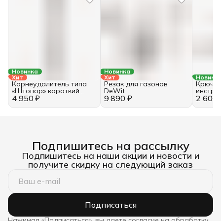
Новинка
Новинка
Хит
Хит
Новинк
Корнеудалитель типа
Резак для газонов
Крючок
«Штопор» короткий
DeWit
инстру
4 950 ₽
DeWit
9 890 ₽
2 600 
Подпишитесь на рассылку
Подпишитесь на наши акции и новости и
получите скидку на следующий заказ
Подписаться
Нажимая «Подписаться», вы даете согласие на обработку