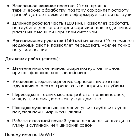
Закаленное кованое полотно.
Сталь прошла
термическую обработку, поэтому сохраняет остроту
граней долгое время и не деформируется при нагрузке.
Длинная рабочая часть (180 мм).
Позволяет работать
на глубине, доставая корни сорняков или подкапывая
растения с мощной корневой системой.
Эргономичная рукоятка (140 мм) из ясеня.
Обеспечивает
надежный хват и позволяет передавать усилие точно
на узкое лезвие.
Для каких работ (список):
Деление многолетников:
разрезка кустов пионов,
ирисов, флоксов, хост, лилейников
Удаление стержнекорневых сорняков:
вырезание
одуванчика, осота, хрена, сныти, пырея из глубины
Пересадка в тесных местах:
работа в альпинариях,
между плитками дорожек, у фундамента
Посадка луковичных:
создание узких глубоких лунок
под тюльпаны, нарциссы, лилии
Работа с плотной почвой:
узкое лезвие легче входит в
глину и суглинок, чем широкий совок
Почему именно DeWit?