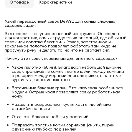
О товаре
Характеристики
Узкий пересадочный совок DeWit: для самых сложных 
садовых задач
Этот совок — не универсальный инструмент. Он создан
для конкретных, самых трудоемких операций, где обычный
совок или лопатка бессильны. Узкое, заостренное и
закаленное полотно позволяет работать там, куда не
просунуть руку, и делать то, на что не хватает сил.
Почему этот совок незаменим для опытного садовода?
Узкое полотно (60 мм).
Благодаря небольшой ширине,
совок проникает в самые тесные щели: между камнями
в рокарии, между корнями многолетников, в плотные
куртины декоративных трав.
Заточенные боковые грани.
Это ключевая особенность
модели. Острые края позволяют совку работать как
ножу:
Разделять разросшиеся кусты хосты, лилейника,
астильбы на части
Отсекать боковые побеги у растений
Подрезать толстые корни сорняков (сныть, пырей,
одуванчик) глубоко под землей