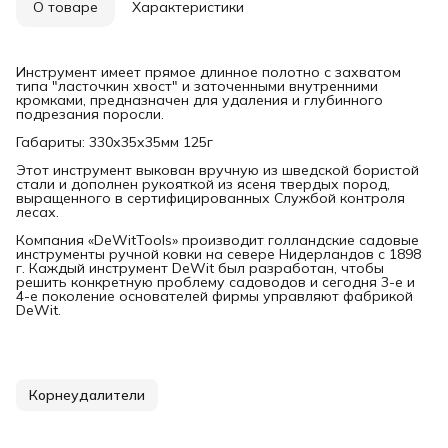
О товаре
Характеристики
Инструмент имеет прямое длинное полотно с захватом
типа "ласточкин хвост" и заточенными внутренними
кромками, предназначен для удаления и глубинного
подрезания поросли.
Габариты: 330х35х35мм 125г
Этот инструмент выкован вручную из шведской бористой
стали и дополнен рукояткой из ясеня твердых пород,
выращенного в сертифицированных Службой контроля
лесах.
Компания «DeWitTools» производит голландские садовые
инструменты ручной ковки на севере Нидерландов с 1898
г. Каждый инструмент DeWit был разработан, чтобы
решить конкретную проблему садоводов и сегодня 3-е и
4-е поколение основателей фирмы управляют фабрикой
DeWit.
Корнеудалители