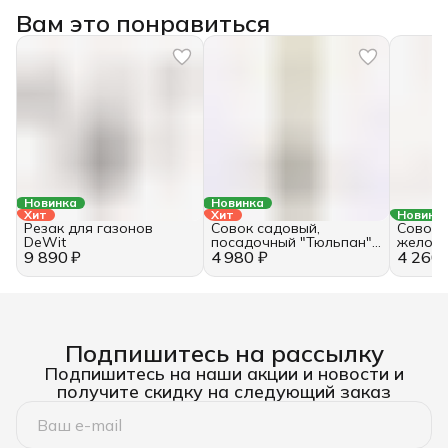
Вам это понравиться
Новинка
Новинка
Хит
Хит
Новинк
Резак для газонов
Совок садовый,
Совок 
DeWit
посадочный "Тюльпан"
желобк
9 890 ₽
4 980 ₽
DeWit с ножевыми
4 260 
полотн
окончаниями полотна
сорняк
Подпишитесь на рассылку
Подпишитесь на наши акции и новости и
получите скидку на следующий заказ